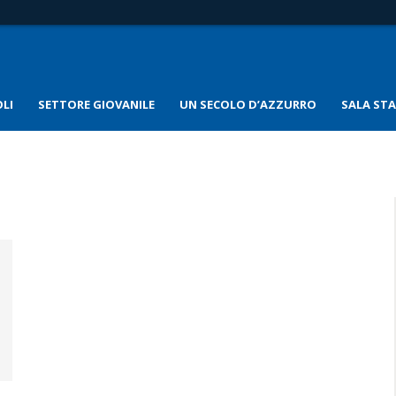
LI
SETTORE GIOVANILE
UN SECOLO D’AZZURRO
SALA ST