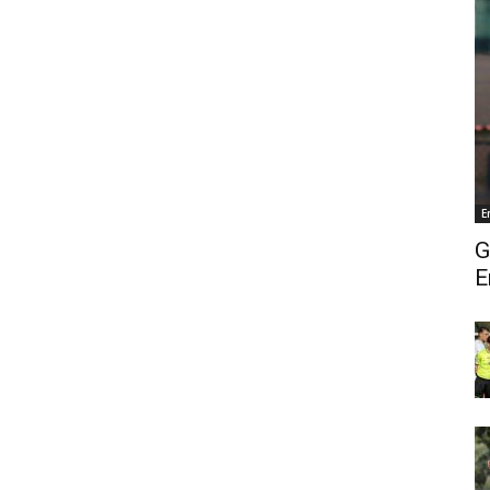
E
G
E