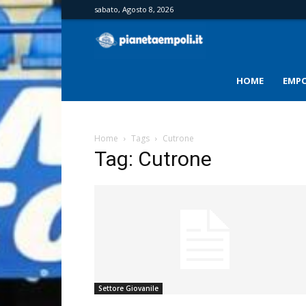
sabato, Agosto 8, 2026
PianetaEmpoli
HOME
EMPO
Home
Tags
Cutrone
Tag: Cutrone
Settore Giovanile