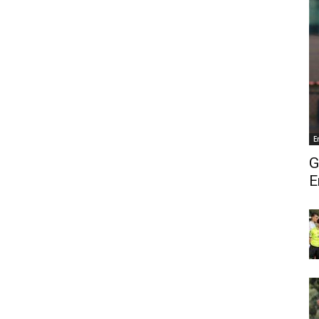
E
G
E