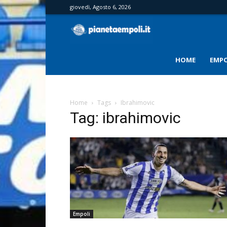
giovedì, Agosto 6, 2026
PianetaEmpoli
HOME
EMPO
Home
Tags
Ibrahimovic
Tag: ibrahimovic
Empoli