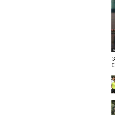
E
G
E