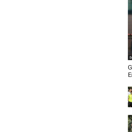
E
G
E