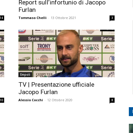
Report sull’infortunio di Jacopo
Furlan
Tommaso Chelli
-
13 Ottobre 2021
14
3
Empoli
TV | Presentazione ufficiale
Jacopo Furlan
Alessio Cocchi
-
12 Ottobre 2020
10
8