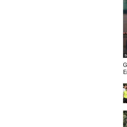
E
G
E