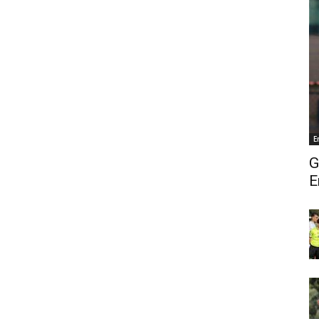
E
G
E