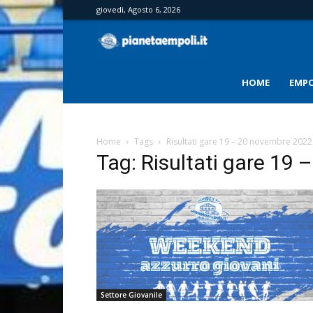
giovedì, Agosto 6, 2026
PianetaEmpoli
HOME
EMPO
Home
Tags
Risultati gare 19 – 20 novembre 2022
Tag: Risultati gare 19
Settore Giovanile