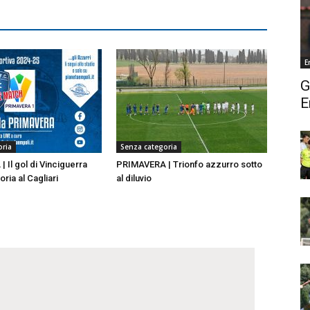
E
G
E
oria
Senza categoria
 Il gol di Vinciguerra
PRIMAVERA | Trionfo azzurro sotto
toria al Cagliari
al diluvio