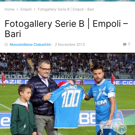
Home
Empoli
Fotogallery Serie B | Empoli – Bari
Fotogallery Serie B | Empoli –
Bari
0
Di
Massimiliano Ciabattini
-
2 Novembre 2013