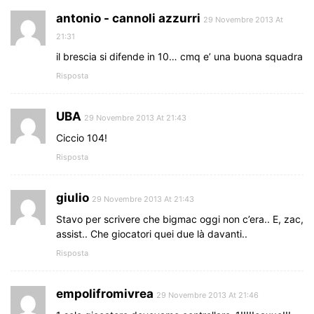
antonio - cannoli azzurri
29 Novembre 2013 At
21:31
il brescia si difende in 10… cmq e’ una buona squadra
Risposta
UBA
29 Novembre 2013 At 21:43
Ciccio 104!
Risposta
giulio
29 Novembre 2013 At 21:43
Stavo per scrivere che bigmac oggi non c’era.. E, zac,
assist.. Che giocatori quei due là davanti..
Risposta
empolifromivrea
29 Novembre 2013 At 21:46