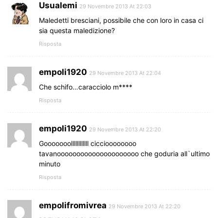
Usualemi
29 Novembre 2013 At 22:03
Maledetti bresciani, possibile che con loro in casa ci
sia questa maledizione?
Risposta
empoli1920
29 Novembre 2013 At 22:04
Che schifo…caracciolo m****
Risposta
empoli1920
29 Novembre 2013 At 22:20
Gooooooollllllllllll ciccioooooooo
tavanooooooooooooooooooooo che goduria all`ultimo
minuto
Risposta
empolifromivrea
29 Novembre 2013 At 22:20