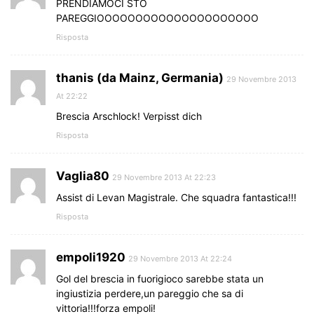
PRENDIAMOCI STO
PAREGGIOOOOOOOOOOOOOOOOOOOOO
Risposta
thanis (da Mainz, Germania)
29 Novembre 2013
At 22:22
Brescia Arschlock! Verpisst dich
Risposta
Vaglia80
29 Novembre 2013 At 22:23
Assist di Levan Magistrale. Che squadra fantastica!!!
Risposta
empoli1920
29 Novembre 2013 At 22:24
Gol del brescia in fuorigioco sarebbe stata un
ingiustizia perdere,un pareggio che sa di
vittoria!!!forza empoli!