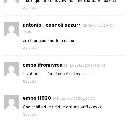
1 solo giocatore dovevamo controllare..1!!!!!caxxo!!!
Risposta
antonio - cannoli azzurri
29 Novembre 2013 At
21:48
era fuorigioco netto e caxxo
Risposta
empolifromivrea
29 Novembre 2013 At 21:58
e vabbè……..facciamoci del male……..
Risposta
empoli1920
29 Novembre 2013 At 22:02
Che schifo due tiri due gol..ma vaffxxxxxx
Risposta