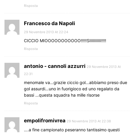
Risposta
Francesco da Napoli
29 Novembre 2013 At 22:24
CICCIO MIOOOOOOOOOOO!!!!!SIIIIIIIIII!!!!
Risposta
antonio - cannoli azzurri
29 Novembre 2013 At
22:31
menomale va…grazie ciccio gol…abbiamo preso due
gol assurdi…uno in fuorigioco ed uno regalato da
bassi …questa squadra ha mille risorse
Risposta
empolifromivrea
29 Novembre 2013 At 22:38
….a fine campionato peseranno tantissimo questi