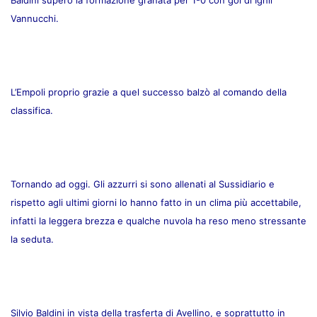
Baldini superò la formazione granata per 1-0 con gol di Ighli
Vannucchi.
L’Empoli proprio grazie a quel successo balzò al comando della
classifica.
Tornando ad oggi. Gli azzurri si sono allenati al Sussidiario e
rispetto agli ultimi giorni lo hanno fatto in un clima più accettabile,
infatti la leggera brezza e qualche nuvola ha reso meno stressante
la seduta.
Silvio Baldini in vista della trasferta di Avellino, e soprattutto in