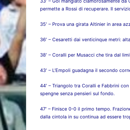
33′ – Gol mangiato clamorosamente da Co
permette a Rossi di recuperare. Il serviz
35′ – Prova una girata Altinier in area a
36′ – Cesaretti dai venticinque metri: al
38′ – Coralli per Musacci che tira dal lim
43′ – L’Empoli guadagna il secondo corne
44′ – Triangolo tra Coralli e Fabbrini con 
spengne senza pensieri sul fondo.
47′ – Finisce 0-0 il primo tempo. Frazio
dalla cintola in su continua ad essere tr