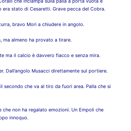
ralli che inciampa sulla palla a porta vuota e
io era stato di Cesaretti. Grave pecca del Cobra.
zzurra, bravo Mori a chiudere in angolo.
ta, ma almeno ha provato a tirare.
ite ma il calcio è davvero fiacco e senza mira.
r. Dall’angolo Musacci direttamente sul portiere.
il secondo che va al tiro da fuori area. Palla che si
ne che non ha regalato emozioni. Un Empoli che
oppo innoquo.