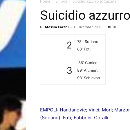
Home
Empoli
Suicidio azzurro al Castellani
Suicidio azzurro
Di
Alessio Cocchi
-
11 Dicembre 2010
20
78′ Soriano;
2
88′ Foti
86′ Cunico;
3
89′ Altinier;
93′ Schiavon
EMPOLI: Handanovic; Vinci; Mori; Marzorat
(Soriano); Foti; Fabbrini; Coralli.