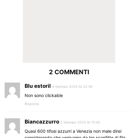
2 COMMENTI
Blu estoril
4 Gennaio 2025 At 22:39
Non sono clickable
Risposta
Biancazzurro
5 Gennaio 2025 At 10:45
Quasi 600 tifosi azzurri a Venezia non male direi
considerando che venivamo da tre sconfitte di fila …