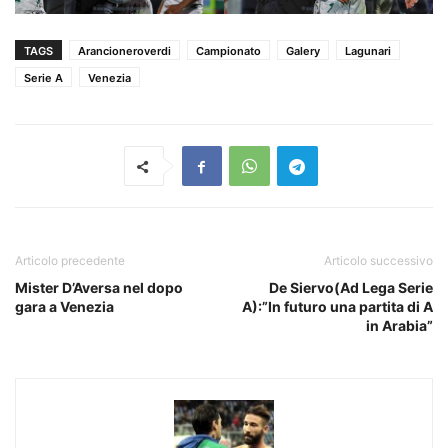
TAGS
Arancioneroverdi
Campionato
Galery
Lagunari
Serie A
Venezia
Articolo precedente
Articolo successivo
Mister D’Aversa nel dopo
De Siervo(Ad Lega Serie
gara a Venezia
A):”In futuro una partita di A
in Arabia”