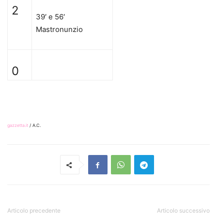
2
39′ e 56′
Mastronunzio
0
gazzetta.it
/ A.C.
Articolo precedente
Articolo successivo