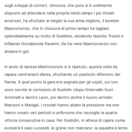
sugli sviluppi di corner). L’Ancona, che pure si è umilmente
disposto ad attendere nella propria metà campo i più titolati
avversari, ha sfruttato al meglio la sua arma migliore, il bomber
Mastronunzio, che in chiusura di primo tempo ha tagliato
splendidamente su invito di Soddimo, eludendo l’acerbo Troest e
infilando l’incolpevole Pavarini. Da tre mesi Mastronunzio non
andava in gol.
In avvio di ripresa Mastronunzio si è ripetuto, questa volta da
rapace centravanti d’area, sfruttando un pasticcio difensivo del
Parma. A quel punto la gara era segnata per gli ospiti, cui non
sono servite le correzioni di Guidolin (dopo l’intervallo fuori
Antonelli e dentro Leon, poi dentro anche il nuovo arrivato
Manzoni e Mariga). I crociati hanno alzato la pressione ma non
hanno creato veri pericoli a un’Ancona che raccoglie la quarta
vittoria consecutiva in casa. Per Guidolin, in attesa di capire come
evolverà il caso Lucarelli, le grane non mancano: la squadra è lenta