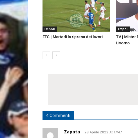
Empoli
Empoli
EFC | Martedi la ripresa dei lavori
TV | Mister
Livorno
4 Commenti
Zapata
28 Aprile 2022 At 17:47