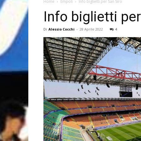
Home
Empoli
Info biglietti per San Siro
Info biglietti pe
Di
Alessio Cocchi
-
28 Aprile 2022
4