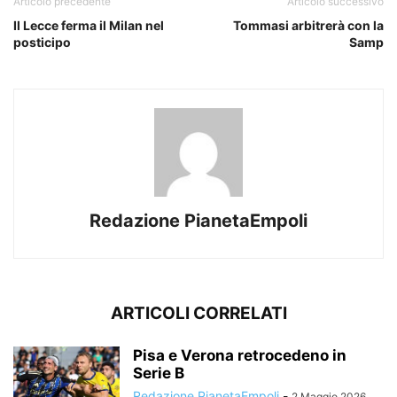
Articolo precedente
Articolo successivo
Il Lecce ferma il Milan nel
Tommasi arbitrerà con la
posticipo
Samp
Redazione PianetaEmpoli
ARTICOLI CORRELATI
Pisa e Verona retrocedeno in
Serie B
Redazione PianetaEmpoli
-
2 Maggio 2026