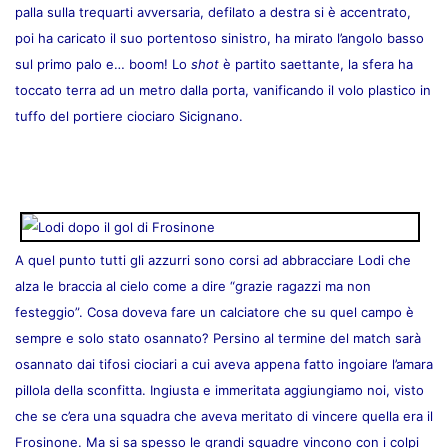
palla sulla trequarti avversaria, defilato a destra si è accentrato,
poi ha caricato il suo portentoso sinistro, ha mirato l’angolo basso
sul primo palo e… boom! Lo
shot
è partito saettante, la sfera ha
toccato terra ad un metro dalla porta, vanificando il volo plastico in
tuffo del portiere ciociaro Sicignano.
A quel punto tutti gli azzurri sono corsi ad abbracciare Lodi che
alza le braccia al cielo come a dire “grazie ragazzi ma non
festeggio”. Cosa doveva fare un calciatore che su quel campo è
sempre e solo stato osannato? Persino al termine del match sarà
osannato dai tifosi ciociari a cui aveva appena fatto ingoiare l’amara
pillola della sconfitta. Ingiusta e immeritata aggiungiamo noi, visto
che se c’era una squadra che aveva meritato di vincere quella era il
Frosinone. Ma si sa spesso le grandi squadre vincono con i colpi