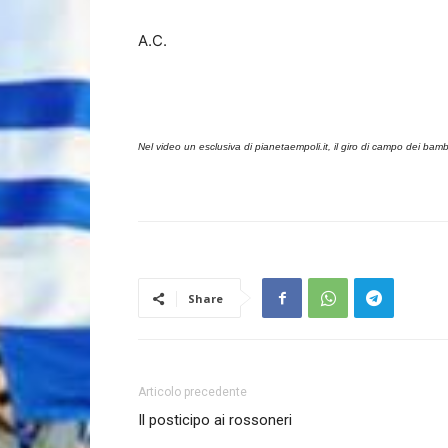
A.C.
Nel video un esclusiva di pianetaempoli.it, il giro di campo dei bamb
Share
Articolo precedente
Il posticipo ai rossoneri