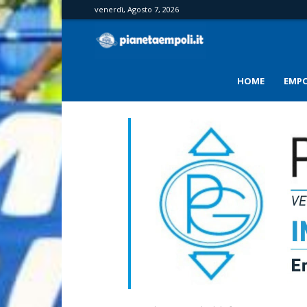
venerdì, Agosto 7, 2026
PianetaEmpoli
HOME
EMPO