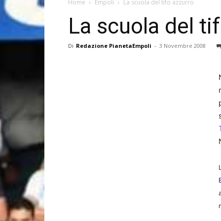
Home
Empoli
La scuola del tifo azzurro
La scuola del ti
Di
Redazione PianetaEmpoli
-
3 Novembre 2008