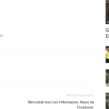
E
G
E
ini
Articolo successivo
Mercoledi test con il Montaione. News da
Frosinone.