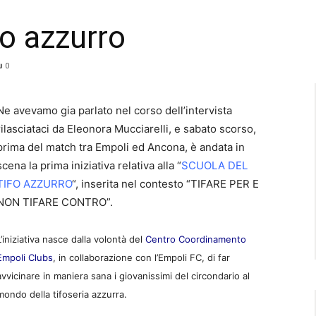
fo azzurro
0
Ne avevamo gia parlato nel corso dell’intervista
rilasciataci da Eleonora Mucciarelli, e sabato scorso,
prima del match tra Empoli ed Ancona, è andata in
scena la prima iniziativa relativa alla “
SCUOLA DEL
TIFO AZZURRO
“, inserita nel contesto “TIFARE PER E
NON TIFARE CONTRO”.
L’iniziativa nasce dalla volontà del
Centro Coordinamento
Empoli Clubs
, in collaborazione con l’Empoli FC, di far
avvicinare in maniera sana i giovanissimi del circondario al
mondo della tifoseria azzurra.