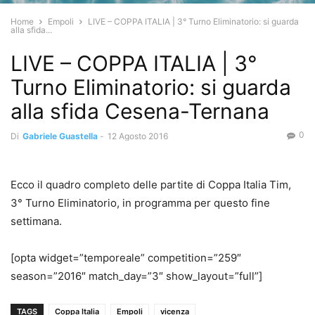
Home
Empoli
LIVE – COPPA ITALIA | 3° Turno Eliminatorio: si guarda
alla sfida...
LIVE – COPPA ITALIA | 3°
Turno Eliminatorio: si guarda
alla sfida Cesena-Ternana
0
Di
Gabriele Guastella
-
12 Agosto 2016
Ecco il quadro completo delle partite di Coppa Italia Tim,
3° Turno Eliminatorio, in programma per questo fine
settimana.
[opta widget=”temporeale” competition=”259″
season=”2016″ match_day=”3″ show_layout=”full”]
TAGS
Coppa Italia
Empoli
vicenza