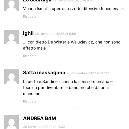
28 Novembre 2022 At 9:57
Vicario Ismajli Luperto: terzetto difensivo fenomenale.
Risposta
Ighli
28 Novembre 2022 At 9:59
….con dietro De Winter e Walukievicz, che non sono
affatto male
Risposta
Satta massagana
28 Novembre 2022 At 10:37
Luperto e Bandinelli hanno lo spessore umano e
tecnico per diventare le bandiere che da anni
mancano
Risposta
ANDREA B4M
28 Novembre 2022 At 11:32