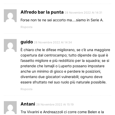
Alfredo bar la punta
28 Novembre 2022 At 14:31
Forse non te ne sei accorto ma….siamo in Serie A.
Risposta
guido
28 Novembre 2022 At 14:34
È chiaro che le difese migliorano, se c’è una maggiore
copertura dal centrocampo; tutto dipende da qual è
l’assetto migliore e più redditizio per la squadra; se si
pretende che Ismajli o Luperto possano impostare
anche un minimo di gioco e perdere le posizioni,
diventano due giocatori vulnerabili; ognuno deve
essere sfruttato nel suo ruolo più naturale possibile.
Risposta
Antani
28 Novembre 2022 At 15:19
Tra Vivarini e Andreazzoli ci corre come Belen e la