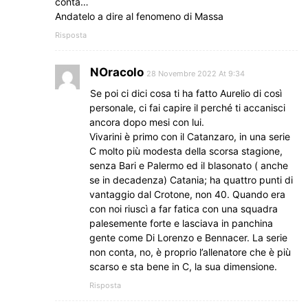
conta…
Andatelo a dire al fenomeno di Massa
Risposta
NOracolo
28 Novembre 2022 At 9:34
Se poi ci dici cosa ti ha fatto Aurelio di così
personale, ci fai capire il perché ti accanisci
ancora dopo mesi con lui.
Vivarini è primo con il Catanzaro, in una serie
C molto più modesta della scorsa stagione,
senza Bari e Palermo ed il blasonato ( anche
se in decadenza) Catania; ha quattro punti di
vantaggio dal Crotone, non 40. Quando era
con noi riuscì a far fatica con una squadra
palesemente forte e lasciava in panchina
gente come Di Lorenzo e Bennacer. La serie
non conta, no, è proprio l’allenatore che è più
scarso e sta bene in C, la sua dimensione.
Risposta