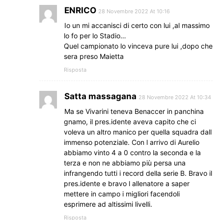
ENRICO
28 Novembre 2022 At 10:16
Io un mi accanisci di certo con lui ,al massimo
lo fo per lo Stadio…
Quel campionato lo vinceva pure lui ,dopo che
sera preso Maietta
Risposta
Satta massagana
28 Novembre 2022 At 10:34
Ma se Vivarini teneva Benaccer in panchina
gnamo, il pres.idente aveva capito che ci
voleva un altro manico per quella squadra dall
immenso potenziale. Con l arrivo di Aurelio
abbiamo vinto 4 a 0 contro la seconda e la
terza e non ne abbiamo più persa una
infrangendo tutti i record della serie B. Bravo il
pres.idente e bravo l allenatore a saper
mettere in campo i migliori facendoli
esprimere ad altissimi livelli.
Risposta