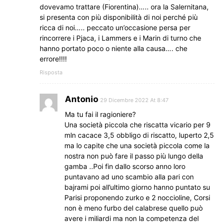
dovevamo trattare (Fiorentina)….. ora la Salernitana,
si presenta con più disponibilità di noi perché più
ricca di noi….. peccato un’occasione persa per
rincorrere i Pjaca, i Lammers e i Marin di turno che
hanno portato poco o niente alla causa…. che
errore!!!!
Risposta
Antonio
29 Dicembre 2022 At 8:47
Ma tu fai il ragioniere?
Una società piccola che riscatta vicario per 9
mln cacace 3,5 obbligo di riscatto, luperto 2,5
ma lo capite che una società piccola come la
nostra non può fare il passo più lungo della
gamba ..Poi fin dallo scorso anno loro
puntavano ad uno scambio alla pari con
bajrami poi all’ultimo giorno hanno puntato su
Parisi proponendo zurko e 2 noccioline, Corsi
non è meno furbo del calabrese quello può
avere i miliardi ma non la competenza del