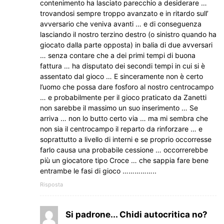
contenimento ha lasciato parecchio a desiderare …
trovandosi sempre troppo avanzato e in ritardo sull’
avversario che veniva avanti … e di conseguenza
lasciando il nostro terzino destro (o sinistro quando ha
giocato dalla parte opposta) in balia di due avversari
… senza contare che a dei primi tempi di buona
fattura … ha disputato dei secondi tempi in cui si è
assentato dal gioco … E sinceramente non è certo
l’uomo che possa dare fosforo al nostro centrocampo
… e probabilmente per il gioco praticato da Zanetti
non sarebbe il massimo un suo inserimento … Se
arriva … non lo butto certo via … ma mi sembra che
non sia il centrocampo il reparto da rinforzare … e
soprattutto a livello di interni e se proprio occorresse
farlo causa una probabile cessione … occorrerebbe
più un giocatore tipo Croce … che sappia fare bene
entrambe le fasi di gioco ……………..
Risposta
Si padrone... Chidi autocritica no?