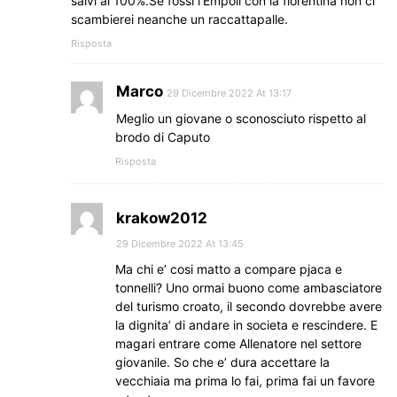
salvi al 100%.Se fossi l’Empoli con la fiorentina non ci
scambierei neanche un raccattapalle.
Risposta
Marco
29 Dicembre 2022 At 13:17
Meglio un giovane o sconosciuto rispetto al
brodo di Caputo
Risposta
krakow2012
29 Dicembre 2022 At 13:45
Ma chi e’ cosi matto a compare pjaca e
tonnelli? Uno ormai buono come ambasciatore
del turismo croato, il secondo dovrebbe avere
la dignita’ di andare in societa e rescindere. E
magari entrare come Allenatore nel settore
giovanile. So che e’ dura accettare la
vecchiaia ma prima lo fai, prima fai un favore