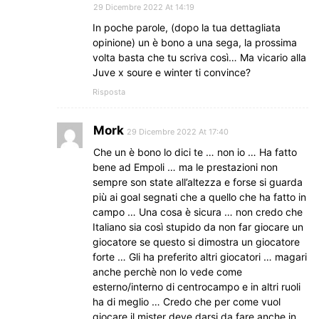
29 Dicembre 2022 At 14:19
In poche parole, (dopo la tua dettagliata
opinione) un è bono a una sega, la prossima
volta basta che tu scriva così… Ma vicario alla
Juve x soure e winter ti convince?
Risposta
Mork
29 Dicembre 2022 At 17:40
Che un è bono lo dici te … non io … Ha fatto
bene ad Empoli … ma le prestazioni non
sempre son state all’altezza e forse si guarda
più ai goal segnati che a quello che ha fatto in
campo … Una cosa è sicura … non credo che
Italiano sia così stupido da non far giocare un
giocatore se questo si dimostra un giocatore
forte … Gli ha preferito altri giocatori … magari
anche perchè non lo vede come
esterno/interno di centrocampo e in altri ruoli
ha di meglio … Credo che per come vuol
giocare il mister deve darsi da fare anche in