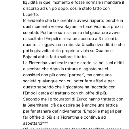
liquidità in quel momento e fosse normale rimandare il
discorso ad un pò dopo, cosi è stato fatto con
Luperto.
E’ evidente che la Fiorentina aveva riaperto perchè in
quel momento voleva Bajrami e forse Vicario a prezzi
scontati. Poi forse su insistenza del giocatore aveva
riascoltato l’Empoli e c’era un accordo a 3 milioni (a
quanto si leggeva con robusta % sulla rivendita) e che
poi la giravolta della proprietà viola su Quame e
Bajrami abbia fatto saltare il tutto.
La Fiorentina vuol realizzare e credo sia nei suoi diritti
e sembra che dopo la rottura di agosto ora ci
consideri non più come “partner”, ma come una
società qualunque con cui poter fare affari e per
questo sapendo che il giocatore ha l’accordo con
l’Empoli cerca di trattarlo con chi offre di più.
Secondo me i procuratori di Zurko hanno trattato con
la Salernitana, c’è da capire se è anche una tattica
per far stanare definitivamente l’Empoli e magari per
far offrire di più alla Fiorentina e continua ad
aspettarci???