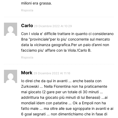
milioni era grassa.
Risposta
Carlo
29 Dicembre 2022 At 10:29
Con I viola e’ difficile trattare in quanto ci considerano
8na “provinciale”per lo piu’ concorrente sul mercato
data la vicinanza geografica.Per un paio d’anni non
facciamo piu’ affare con la Viola.!Carlo B.
Risposta
Mork
29 Dicembre 2022 At 11:16
Io direi che da qui in avanti … anche basta con
Zurkowski … Nella Fiorentina non ha praticamente
mai giocato (2 gare per un totale di 30 minuti …
addirittura ha giocato più minuti di lui Benassi) …ai
mondiali idem con patatine … Ok a Empoli non ha
fatto male … ma oltre alle sue sgroppate in avanti e ai
6 goal segnati … non dimentichiamo che in fase di