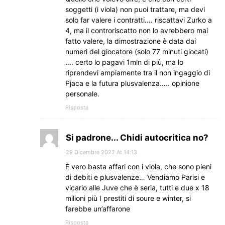
soggetti (i viola) non puoi trattare, ma devi
solo far valere i contratti…. riscattavi Zurko a
4, ma il controriscatto non lo avrebbero mai
fatto valere, la dimostrazione è data dai
numeri del giocatore (solo 77 minuti giocati)
…. certo lo pagavi 1mln di più, ma lo
riprendevi ampiamente tra il non ingaggio di
Pjaca e la futura plusvalenza….. opinione
personale.
Risposta
Si padrone... Chidi autocritica no?
29 Dicembre 2022 At 14:13
È vero basta affari con i viola, che sono pieni
di debiti e plusvalenze… Vendiamo Parisi e
vicario alle Juve che è seria, tutti e due x 18
milioni più I prestiti di soure e winter, si
farebbe un’affarone
Risposta