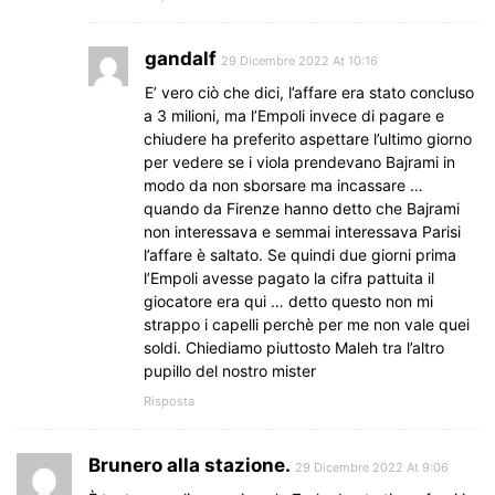
gandalf
29 Dicembre 2022 At 10:16
E’ vero ciò che dici, l’affare era stato concluso
a 3 milioni, ma l’Empoli invece di pagare e
chiudere ha preferito aspettare l’ultimo giorno
per vedere se i viola prendevano Bajrami in
modo da non sborsare ma incassare …
quando da Firenze hanno detto che Bajrami
non interessava e semmai interessava Parisi
l’affare è saltato. Se quindi due giorni prima
l’Empoli avesse pagato la cifra pattuita il
giocatore era qui … detto questo non mi
strappo i capelli perchè per me non vale quei
soldi. Chiediamo piuttosto Maleh tra l’altro
pupillo del nostro mister
Risposta
Brunero alla stazione.
29 Dicembre 2022 At 9:06