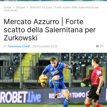
Home
Empoli
Mercato Azzurro | Forte scatto della Salernitana per
Zurkowski
Mercato Azzurro | Forte
scatto della Salernitana per
Zurkowski
26
Di
Tommaso Chelli
-
29 Dicembre 2022