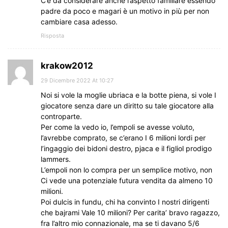
C’è da considerare anche l’aspetto familiare essendo
padre da poco e magari è un motivo in più per non
cambiare casa adesso.
Risposta
krakow2012
29 Dicembre 2022 At 10:27
Noi si vole la moglie ubriaca e la botte piena, si vole I
giocatore senza dare un diritto su tale giocatore alla
controparte.
Per come la vedo io, l’empoli se avesse voluto,
l’avrebbe comprato, se c’erano I 6 milioni lordi per
l’ingaggio dei bidoni destro, pjaca e il figliol prodigo
lammers.
L’empoli non lo compra per un semplice motivo, non
Ci vede una potenziale futura vendita da almeno 10
milioni.
Poi dulcis in fundu, chi ha convinto I nostri dirigenti
che bajrami Vale 10 milioni? Per carita’ bravo ragazzo,
fra l’altro mio connazionale, ma se ti davano 5/6