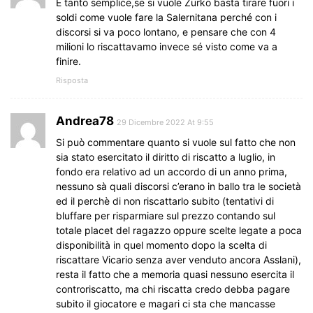
È tanto semplice,se si vuole Zurko basta tirare fuori i
soldi come vuole fare la Salernitana perché con i
discorsi si va poco lontano, e pensare che con 4
milioni lo riscattavamo invece sé visto come va a
finire.
Risposta
Andrea78
29 Dicembre 2022 At 9:55
Si può commentare quanto si vuole sul fatto che non
sia stato esercitato il diritto di riscatto a luglio, in
fondo era relativo ad un accordo di un anno prima,
nessuno sà quali discorsi c’erano in ballo tra le società
ed il perchè di non riscattarlo subito (tentativi di
bluffare per risparmiare sul prezzo contando sul
totale placet del ragazzo oppure scelte legate a poca
disponibilità in quel momento dopo la scelta di
riscattare Vicario senza aver venduto ancora Asslani),
resta il fatto che a memoria quasi nessuno esercita il
controriscatto, ma chi riscatta credo debba pagare
subito il giocatore e magari ci sta che mancasse