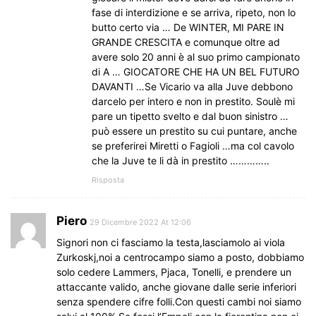
fase di interdizione e se arriva, ripeto, non lo
butto certo via … De WINTER, MI PARE IN
GRANDE CRESCITA e comunque oltre ad
avere solo 20 anni è al suo primo campionato
di A … GIOCATORE CHE HA UN BEL FUTURO
DAVANTI …Se Vicario va alla Juve debbono
darcelo per intero e non in prestito. Soulè mi
pare un tipetto svelto e dal buon sinistro …
può essere un prestito su cui puntare, anche
se preferirei Miretti o Fagioli …ma col cavolo
che la Juve te li dà in prestito …………..
Risposta
Piero
29 Dicembre 2022 At 12:06
Signori non ci fasciamo la testa,lasciamolo ai viola
Zurkoskj,noi a centrocampo siamo a posto, dobbiamo
solo cedere Lammers, Pjaca, Tonelli, e prendere un
attaccante valido, anche giovane dalle serie inferiori
senza spendere cifre folli.Con questi cambi noi siamo