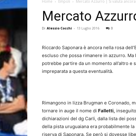
Home
Empoli
Mercato Azzurro | Si valuta ancora 
Mercato Azzurro 
Di
Alessio Cocchi
-
13 Luglio 2016
0
Riccardo Saponara è ancora nella rosa dell’
escluso che possa rimanere in azzurro. Ma l
potrebbe partire da un momento all’altro e 
impreparata a questa eventualità.
Rimangono in lizza Brugman e Coronado, ma
tornare in auge il nome di
Falletti,
inseguito
dichiarazioni del dg Carli, dalla lista dei po
della pista uruguaiana era probabilmente la p
riserva di Saponara. Se però si dovesse lib