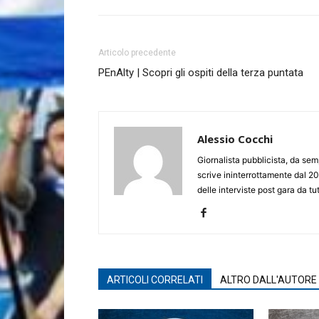
Articolo precedente
PEnAlty | Scopri gli ospiti della terza puntata
Alessio Cocchi
Giornalista pubblicista, da semp
scrive ininterrottamente dal 20
delle interviste post gara da tut
ARTICOLI CORRELATI
ALTRO DALL'AUTORE