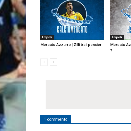
Empoli
Empoli
Mercato Azzurro | Zilli tra i pensieri
Mercato Azz
?
1 commento