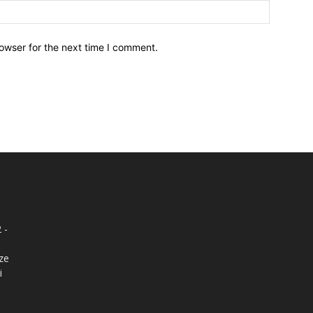
owser for the next time I comment.
 -
nze
i