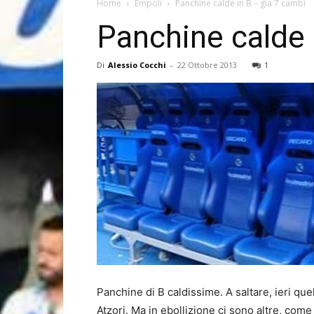
Home
Empoli
Panchine calde in B – gia 7 cambi
Panchine calde 
Di
Alessio Cocchi
-
22 Ottobre 2013
1
Panchine di B caldissime. A saltare, ieri que
Atzori. Ma in ebollizione ci sono altre, com