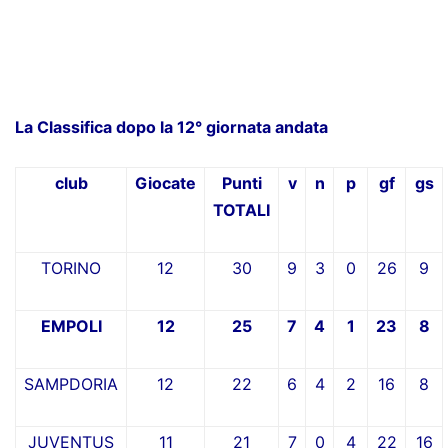
La Classifica dopo la 12° giornata andata
club
Giocate
Punti
v
n
p
gf
gs
TOTALI
TORINO
12
30
9
3
0
26
9
EMPOLI
12
25
7
4
1
23
8
SAMPDORIA
12
22
6
4
2
16
8
JUVENTUS
11
21
7
0
4
22
16