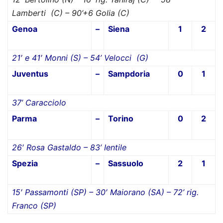
Lamberti (C) – 90’+6 Golia (C)
Genoa
–
Siena
1
2
21′ e 41′ Monni (S) – 54’ Velocci (G)
Juventus
–
Sampdoria
0
1
37’ Caracciolo
Parma
–
Torino
0
2
26′ Rosa Gastaldo – 83’ Ientile
Spezia
–
Sassuolo
2
1
15′ Passamonti (SP) – 30′ Maiorano (SA) – 72’ rig.
Franco (SP)