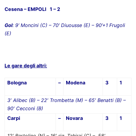
Cesena – EMPOLI 1 – 2
Gol
:
9’ Moncini (C) – 70’ Diuousse (E) – 90’+1 Frugoli
(E)
Le gare degli altri:
Bologna
–
Modena
3
1
3′ Alibec (B) – 22′ Trombetta (M) – 65′ Benatti (B) –
90′ Cecconi (B)
Carpi
–
Novara
3
1
12′ Bertolino (N) – 16′ rig. Tahiraj (C) – 58′