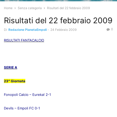
Home
Senza categoria
Risultati del 22 febbraio 2009
Risultati del 22 febbraio 2009
0
Di
Redazione PianetaEmpoli
-
24 Febbraio 2009
RISULTATI FANTACALCIO
SERIE A
23° Giornata
Fonopoli Calcio – Eureka! 2-1
Devils – Empoli FC 0-1