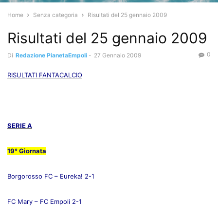
Home
Senza categoria
Risultati del 25 gennaio 2009
Risultati del 25 gennaio 2009
0
Di
Redazione PianetaEmpoli
-
27 Gennaio 2009
RISULTATI FANTACALCIO
SERIE A
19° Giornata
Borgorosso FC – Eureka! 2-1
FC Mary – FC Empoli 2-1