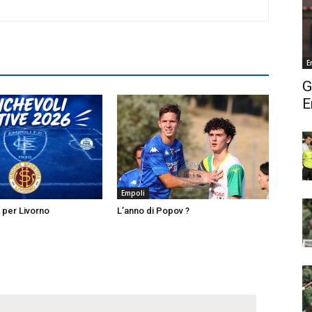
E
G
E
Empoli
i per Livorno
L’anno di Popov ?