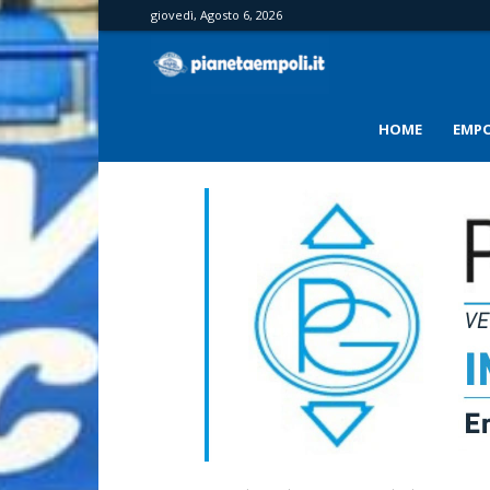
giovedì, Agosto 6, 2026
PianetaEmpoli
HOME
EMPO