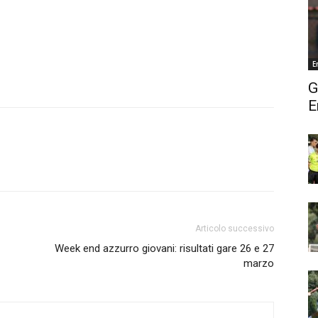
E
G
E
Articolo successivo
Week end azzurro giovani: risultati gare 26 e 27
marzo