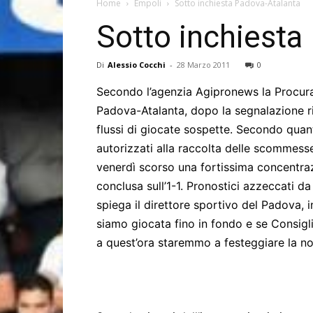
Home
Empoli
Sotto inchiesta Padova-Atalanta
Sotto inchiesta
Di
Alessio Cocchi
-
28 Marzo 2011
0
Secondo l’agenzia Agipronews la Procura
Padova-Atalanta, dopo la segnalazione ri
flussi di giocate sospette. Secondo qua
autorizzati alla raccolta delle scommess
venerdì scorso una fortissima concentraz
conclusa sull’1-1. Pronostici azzeccati da
spiega il direttore sportivo del Padova, i
siamo giocata fino in fondo e se Consigl
a quest’ora staremmo a festeggiare la nost