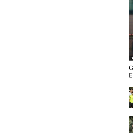
E
G
E