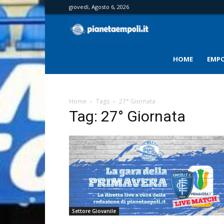
giovedì, Agosto 6, 2026
PianetaEmpoli
HOME
EMPO
Home
Tags
27° Giornata
Tag: 27° Giornata
Settore Giovanile