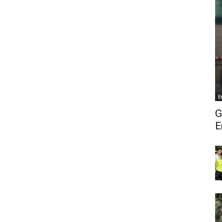
E
G
E