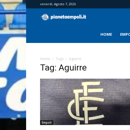
venerdì, Agosto 7, 2026
PianetaEmpoli
HOME
EMPO
Home
Tags
Aguirre
Tag: Aguirre
Empoli