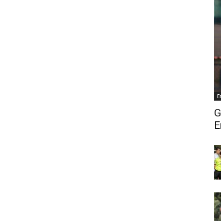
E
G
E