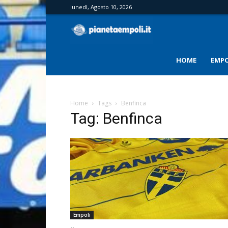
lunedì, Agosto 10, 2026
PianetaEmpoli
HOME
EMPO
Home
Tags
Benfinca
Tag: Benfinca
Empoli