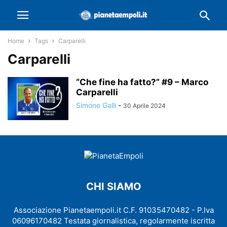
Home
Tags
Carparelli
Carparelli
“Che fine ha fatto?” #9 – Marco
Carparelli
Simone Galli
-
30 Aprile 2024
CHI SIAMO
Associazione Pianetaempoli.it C.F. 91035470482 - P.Iva
06096170482 Testata giornalistica, regolarmente iscritta