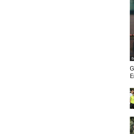
E
G
E