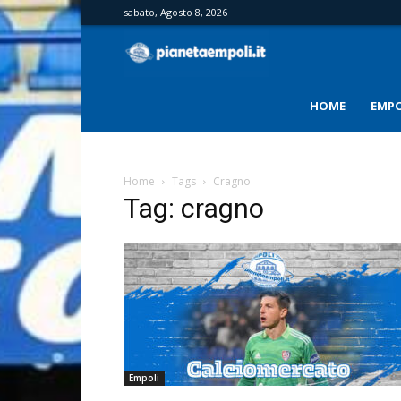
sabato, Agosto 8, 2026
PianetaEmpoli
HOME
EMPO
Home
Tags
Cragno
Tag: cragno
Empoli