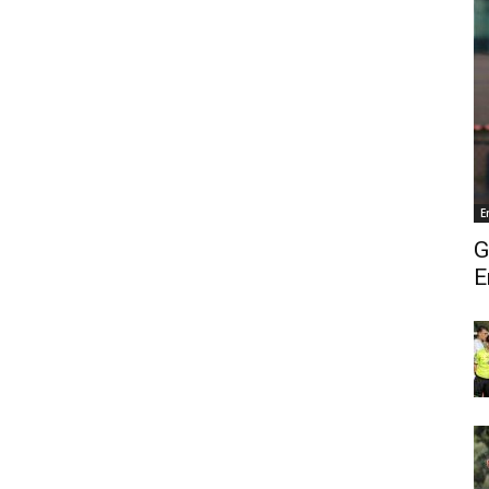
E
G
E