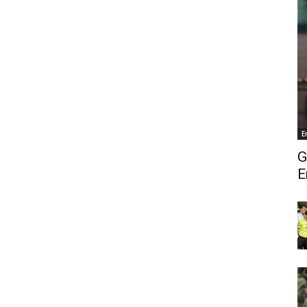
E
G
E