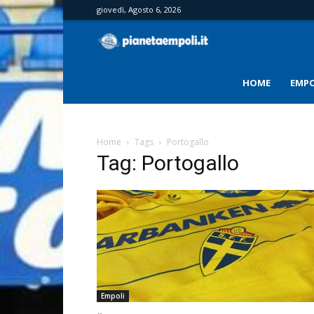
giovedì, Agosto 6, 2026
PianetaEmpoli
HOME
EMPO
Home
Tags
Portogallo
Tag: Portogallo
Empoli