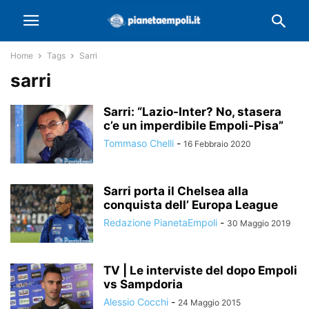
Home
Tags
Sarri
sarri
Sarri: “Lazio-Inter? No, stasera
c’e un imperdibile Empoli-Pisa”
Tommaso Chelli
-
16 Febbraio 2020
Sarri porta il Chelsea alla
conquista dell’ Europa League
Redazione PianetaEmpoli
-
30 Maggio 2019
TV | Le interviste del dopo Empoli
vs Sampdoria
Alessio Cocchi
-
24 Maggio 2015