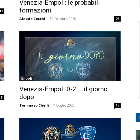
Venezia-Empoli: le probabili
formazioni
11
Alessio Cocchi
-
30 Ottobre 2020
25
Empoli
Venezia-Empoli 0-2…..il giorno
dopo
5
Tommaso Chelli
-
4 Luglio 2020
17