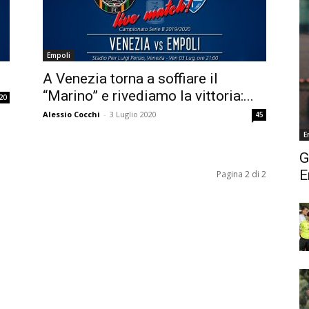
Empoli
A Venezia torna a soffiare il
“Marino” e rivediamo la vittoria:...
20
Alessio Cocchi
-
3 Luglio 2020
45
E
G
E
Pagina 2 di 2