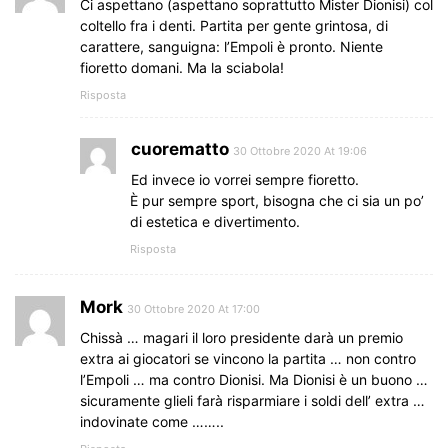
Ci aspettano (aspettano soprattutto Mister Dionisi) col
coltello fra i denti. Partita per gente grintosa, di
carattere, sanguigna: l’Empoli è pronto. Niente
fioretto domani. Ma la sciabola!
Risposta
cuorematto
30 Ottobre 2020 At 19:06
Ed invece io vorrei sempre fioretto.
È pur sempre sport, bisogna che ci sia un po’
di estetica e divertimento.
Risposta
Mork
30 Ottobre 2020 At 17:00
Chissà … magari il loro presidente darà un premio
extra ai giocatori se vincono la partita … non contro
l’Empoli … ma contro Dionisi. Ma Dionisi è un buono …
sicuramente glieli farà risparmiare i soldi dell’ extra …
indovinate come ……..