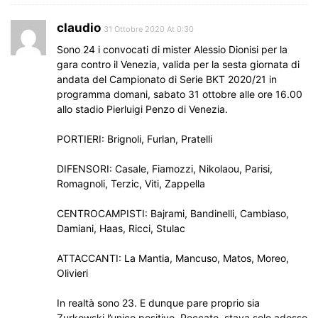
claudio
31 Ottobre 2020 At 0:30
Sono 24 i convocati di mister Alessio Dionisi per la
gara contro il Venezia, valida per la sesta giornata di
andata del Campionato di Serie BKT 2020/21 in
programma domani, sabato 31 ottobre alle ore 16.00
allo stadio Pierluigi Penzo di Venezia.
PORTIERI: Brignoli, Furlan, Pratelli
DIFENSORI: Casale, Fiamozzi, Nikolaou, Parisi,
Romagnoli, Terzic, Viti, Zappella
CENTROCAMPISTI: Bajrami, Bandinelli, Cambiaso,
Damiani, Haas, Ricci, Stulac
ATTACCANTI: La Mantia, Mancuso, Matos, Moreo,
Olivieri
In realtà sono 23. E dunque pare proprio sia
Zurkowski l’unico positivo. Peccato, stava solo adesso