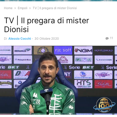
Home
Empoli
TV | Il pregara di mister Dionisi
TV | Il pregara di mister
Dionisi
11
Di
Alessio Cocchi
-
30 Ottobre 2020