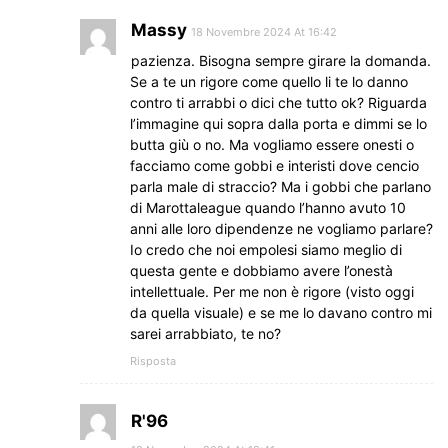
Massy
18 Novembre 2024 At 16:42
pazienza. Bisogna sempre girare la domanda.
Se a te un rigore come quello li te lo danno
contro ti arrabbi o dici che tutto ok? Riguarda
l’immagine qui sopra dalla porta e dimmi se lo
butta giù o no. Ma vogliamo essere onesti o
facciamo come gobbi e interisti dove cencio
parla male di straccio? Ma i gobbi che parlano
di Marottaleague quando l’hanno avuto 10
anni alle loro dipendenze ne vogliamo parlare?
Io credo che noi empolesi siamo meglio di
questa gente e dobbiamo avere l’onestà
intellettuale. Per me non è rigore (visto oggi
da quella visuale) e se me lo davano contro mi
sarei arrabbiato, te no?
Risposta
R'96