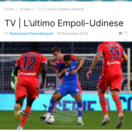
Home
Empoli
TV | L’ultimo Empoli-Udinese
TV | L’ultimo Empoli-Udinese
17
Di
Redazione PianetaEmpoli
-
18 Novembre 2024