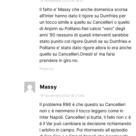
18 Novembre 2024 At 18:41
Il fatto e’ Massy che anche domenica scorsa
all’Inter hanno dato il rigore su Dumfries per
un tocco simile a quello su Cancellieri o quello
di Anjorin su Politano.Nel calcio “vero” degli
anni ’90 nessuno di questi interventi sarebbe
stato punito col rigore.Quindi se su Dumfries e
Politano e’ stato dato rigore allora lo era anche
quello su Cancellieri.Onesti si’ ma farsi
prendere in giro no.
Risposta
Massy
18 Novembre 2024 At 21:44
Il problema R96 è che questo su Cancellieri
non c è nemmeno il tocco leggero come in
Inter Napoli. Cancellieri si butta, il fallo non c è
è il Var può cambiare la decisione richiamando
l arbitro in campo. Poi ritornando all episodio