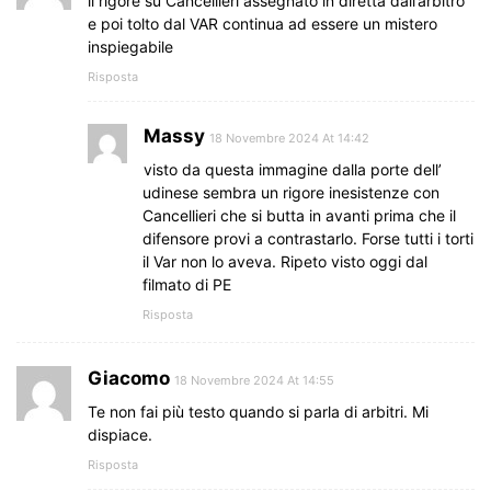
ll rigore su Cancellieri assegnato in diretta dall’arbitro
e poi tolto dal VAR continua ad essere un mistero
inspiegabile
Risposta
Massy
18 Novembre 2024 At 14:42
visto da questa immagine dalla porte dell’
udinese sembra un rigore inesistenze con
Cancellieri che si butta in avanti prima che il
difensore provi a contrastarlo. Forse tutti i torti
il Var non lo aveva. Ripeto visto oggi dal
filmato di PE
Risposta
Giacomo
18 Novembre 2024 At 14:55
Te non fai più testo quando si parla di arbitri. Mi
dispiace.
Risposta