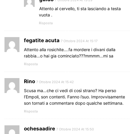
7 Ottobre 2024 At 13:29
Attento al cervello, ti sta lasciando a testa
vuota .
Risposta
fegatite acuta
7 Ottobre 2024 At 15:17
Attento alla rosichite….fa mordere i divani dalla
rabbia…o hai gia cominciato???mmmm…mi sa
Risposta
Rino
7 Ottobre 2024 At 15:42
Scusa ma…che ci vedi di così strano? Ha perso
l’Empoli, son contenti. Fanno i’suo. Improvvisamente
son tornati a commentare dopo qualche settimana.
Risposta
ochesaadire
7 Ottobre 2024 At 15:50