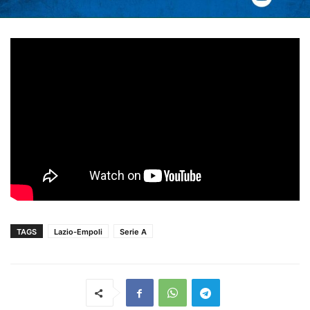
TAGS
Lazio-Empoli
Serie A