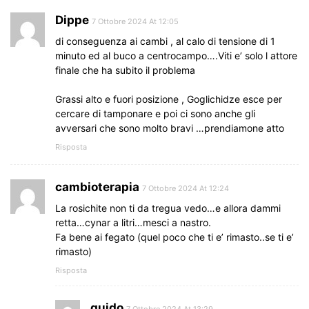
Dippe
7 Ottobre 2024 At 12:05
di conseguenza ai cambi , al calo di tensione di 1
minuto ed al buco a centrocampo….Viti e’ solo l attore
finale che ha subito il problema
Grassi alto e fuori posizione , Goglichidze esce per
cercare di tamponare e poi ci sono anche gli
avversari che sono molto bravi …prendiamone atto
Risposta
cambioterapia
7 Ottobre 2024 At 12:24
La rosichite non ti da tregua vedo…e allora dammi
retta…cynar a litri…mesci a nastro.
Fa bene ai fegato (quel poco che ti e’ rimasto..se ti e’
rimasto)
Risposta
guido