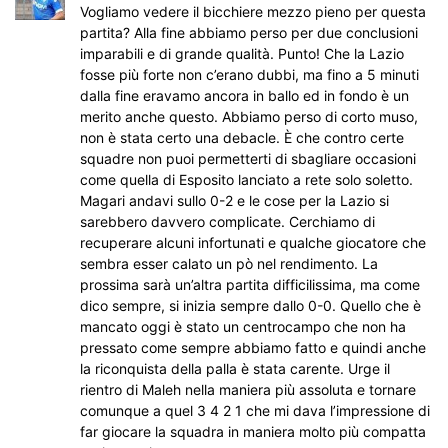
Vogliamo vedere il bicchiere mezzo pieno per questa
partita? Alla fine abbiamo perso per due conclusioni
imparabili e di grande qualità. Punto! Che la Lazio
fosse più forte non c’erano dubbi, ma fino a 5 minuti
dalla fine eravamo ancora in ballo ed in fondo è un
merito anche questo. Abbiamo perso di corto muso,
non è stata certo una debacle. È che contro certe
squadre non puoi permetterti di sbagliare occasioni
come quella di Esposito lanciato a rete solo soletto.
Magari andavi sullo 0-2 e le cose per la Lazio si
sarebbero davvero complicate. Cerchiamo di
recuperare alcuni infortunati e qualche giocatore che
sembra esser calato un pò nel rendimento. La
prossima sarà un’altra partita difficilissima, ma come
dico sempre, si inizia sempre dallo 0-0. Quello che è
mancato oggi è stato un centrocampo che non ha
pressato come sempre abbiamo fatto e quindi anche
la riconquista della palla è stata carente. Urge il
rientro di Maleh nella maniera più assoluta e tornare
comunque a quel 3 4 2 1 che mi dava l’impressione di
far giocare la squadra in maniera molto più compatta