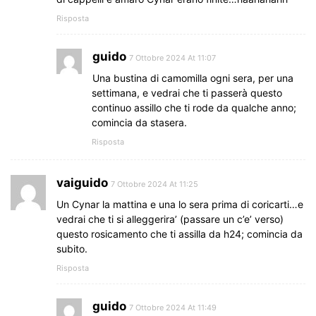
Risposta
guido
7 Ottobre 2024 At 11:07
Una bustina di camomilla ogni sera, per una
settimana, e vedrai che ti passerà questo
continuo assillo che ti rode da qualche anno;
comincia da stasera.
Risposta
vaiguido
7 Ottobre 2024 At 11:25
Un Cynar la mattina e una lo sera prima di coricarti…e
vedrai che ti si alleggerira’ (passare un c’e’ verso)
questo rosicamento che ti assilla da h24; comincia da
subito.
Risposta
guido
7 Ottobre 2024 At 11:49