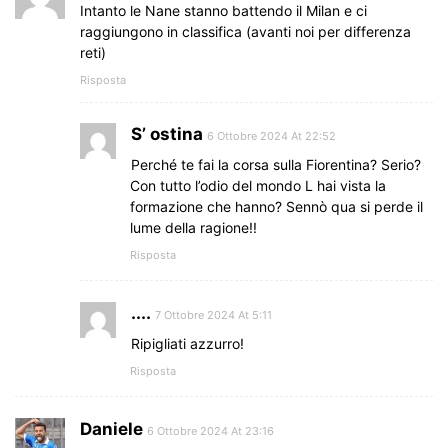
Intanto le Nane stanno battendo il Milan e ci
raggiungono in classifica (avanti noi per differenza
reti)
Risposta
S’ ostina
6 Ottobre 2024 At 22:52
Perché te fai la corsa sulla Fiorentina? Serio?
Con tutto l’odio del mondo L hai vista la
formazione che hanno? Sennò qua si perde il
lume della ragione!!
Risposta
....
7 Ottobre 2024 At 5:11
Ripigliati azzurro!
Risposta
Daniele
6 Ottobre 2024 At 23:16