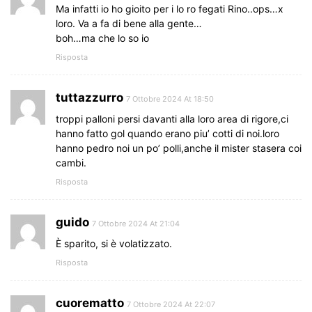
Ma infatti io ho gioito per i lo ro fegati Rino..ops…x
loro. Va a fa di bene alla gente…
boh…ma che lo so io
Risposta
tuttazzurro
7 Ottobre 2024 At 18:50
troppi palloni persi davanti alla loro area di rigore,ci
hanno fatto gol quando erano piu’ cotti di noi.loro
hanno pedro noi un po’ polli,anche il mister stasera coi
cambi.
Risposta
guido
7 Ottobre 2024 At 21:04
È sparito, si è volatizzato.
Risposta
cuorematto
7 Ottobre 2024 At 22:07