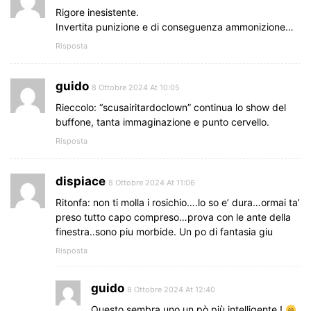
Rigore inesistente.
Invertita punizione e di conseguenza ammonizione…
Risposta
guido
8 Ottobre 2024 At 10:05
Rieccolo: “scusairitardoclown” continua lo show del
buffone, tanta immaginazione e punto cervello.
Risposta
dispiace
8 Ottobre 2024 At 11:06
Ritonfa: non ti molla i rosichio….lo so e’ dura…ormai ta’
preso tutto capo compreso…prova con le ante della
finestra..sono piu morbide. Un po di fantasia giu
Risposta
guido
8 Ottobre 2024 At 12:40
Questo sembra uno un pò più intelligente !