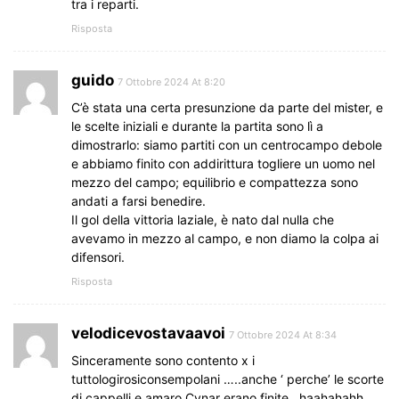
tra i reparti.
Risposta
guido
7 Ottobre 2024 At 8:20
C’è stata una certa presunzione da parte del mister, e
le scelte iniziali e durante la partita sono lì a
dimostrarlo: siamo partiti con un centrocampo debole
e abbiamo finito con addirittura togliere un uomo nel
mezzo del campo; equilibrio e compattezza sono
andati a farsi benedire.
Il gol della vittoria laziale, è nato dal nulla che
avevamo in mezzo al campo, e non diamo la colpa ai
difensori.
Risposta
velodicevostavaavoi
7 Ottobre 2024 At 8:34
Sinceramente sono contento x i
tuttologirosiconsempolani …..anche ‘ perche’ le scorte
di cappelli e amaro Cynar erano finite…haahahahh