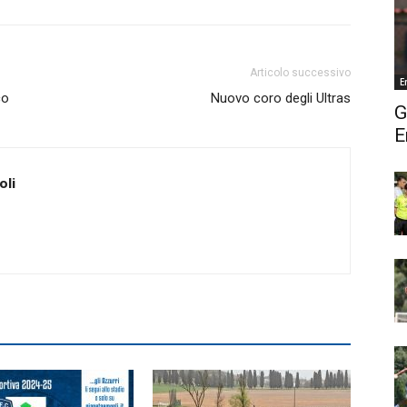
Articolo successivo
E
co
Nuovo coro degli Ultras
G
E
oli