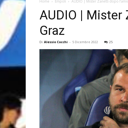
Home
Empoli
AUDIO | Mister Zanetti dopo l’ami
AUDIO | Mister 
Graz
Di
Alessio Cocchi
-
5 Dicembre 2022
25