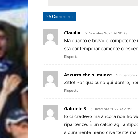
25 Commenti
Claudio
5 Dicembre 2022 At 20:38
Ma quanto è bravo e competente i
sta contemporaneamente crescend
Risposta
Azzurro che si muove
5 Dicembre 2
Zitto! Per qualcuno qui dentro, n
Risposta
Gabriele S
5 Dicembre 2022 At 23:51
Io ci credevo ma ancora non ho vis
ripartenze. È un calcio agli antipo
sicuramente meno divertente ma se 