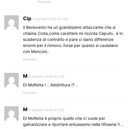
Risposta
Cip
4 Gennaio 2020 At 0:00
Il Benevento ha un grandissimo attaccante che si
chiama Coda,come carattere mi ricorda Caputo.. è in
scadenza di contratto e pare ci siano differenze
enormi per il rinnovo..forse per questo si cautelano
con Monconi..
Risposta
M
4 Gennaio 2020 At 0:34
Di Molfetta ! .. Addirittura !? ..
Risposta
M
4 Gennaio 2020 At 0:54
Di Molfetta è proprio quello che ci vuole per
galvanizzare e riportare entusiasmo nella tifoseria !! ..