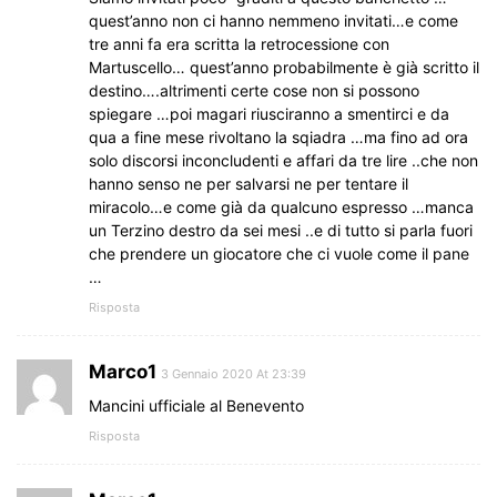
quest’anno non ci hanno nemmeno invitati…e come
tre anni fa era scritta la retrocessione con
Martuscello… quest’anno probabilmente è già scritto il
destino….altrimenti certe cose non si possono
spiegare …poi magari riusciranno a smentirci e da
qua a fine mese rivoltano la sqiadra …ma fino ad ora
solo discorsi inconcludenti e affari da tre lire ..che non
hanno senso ne per salvarsi ne per tentare il
miracolo…e come già da qualcuno espresso …manca
un Terzino destro da sei mesi ..e di tutto si parla fuori
che prendere un giocatore che ci vuole come il pane
…
Risposta
Marco1
3 Gennaio 2020 At 23:39
Mancini ufficiale al Benevento
Risposta