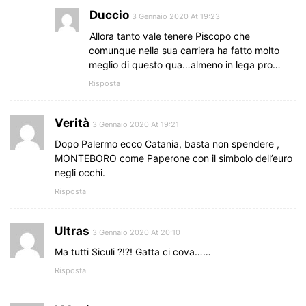
Duccio
3 Gennaio 2020 At 19:23
Allora tanto vale tenere Piscopo che
comunque nella sua carriera ha fatto molto
meglio di questo qua…almeno in lega pro…
Risposta
Verità
3 Gennaio 2020 At 19:21
Dopo Palermo ecco Catania, basta non spendere ,
MONTEBORO come Paperone con il simbolo dell’euro
negli occhi.
Risposta
Ultras
3 Gennaio 2020 At 20:10
Ma tutti Siculi ?!?! Gatta ci cova……
Risposta