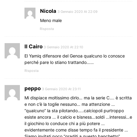
Nicola
3 Gennaio 2020 At 22:09
Meno male
Risposta
Il Cairo
3 Gennaio 2020 At 22:10
El Yamiq difensore del Genoa qualcuno lo conosce
perché pare lo stiano trattando……
Risposta
peppo
3 Gennaio 2020 At 23:11
Mi dispiace moltissimo dirlo… ma la serie C…. è scritta
e non c’è la toglie nessuno… ma attenzione …
“qualcuno” la sta pilotando…..calciopoli purtroppo
esiste ancora … il calcio e bisness…soldi …interessi…e
il giochino lo conduce chi a più potere …
evidentemente come disse tempo fa il presidente …
Siamo invitati poco “graditi a questo banchetto”…