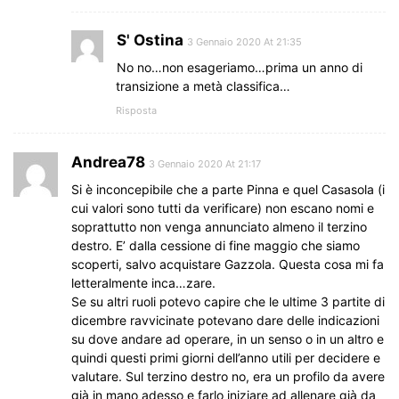
S' Ostina
3 Gennaio 2020 At 21:35
No no…non esageriamo…prima un anno di
transizione a metà classifica…
Risposta
Andrea78
3 Gennaio 2020 At 21:17
Si è inconcepibile che a parte Pinna e quel Casasola (i
cui valori sono tutti da verificare) non escano nomi e
soprattutto non venga annunciato almeno il terzino
destro. E’ dalla cessione di fine maggio che siamo
scoperti, salvo acquistare Gazzola. Questa cosa mi fa
letteralmente inca…zare.
Se su altri ruoli potevo capire che le ultime 3 partite di
dicembre ravvicinate potevano dare delle indicazioni
su dove andare ad operare, in un senso o in un altro e
quindi questi primi giorni dell’anno utili per decidere e
valutare. Sul terzino destro no, era un profilo da avere
già in mano adesso e farlo iniziare ad allenare già da