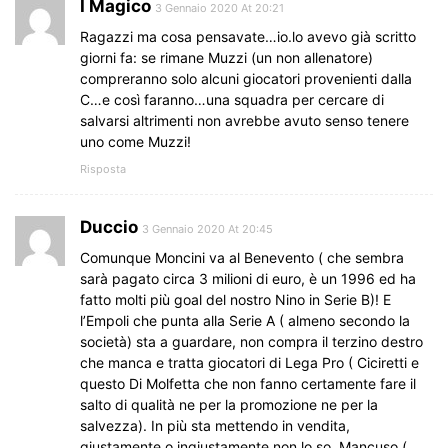
I Magico
3 Gennaio 2020 At 20:21
Ragazzi ma cosa pensavate…io.lo avevo già scritto
giorni fa: se rimane Muzzi (un non allenatore)
compreranno solo alcuni giocatori provenienti dalla
C…e così faranno…una squadra per cercare di
salvarsi altrimenti non avrebbe avuto senso tenere
uno come Muzzi!
Risposta
Duccio
3 Gennaio 2020 At 20:45
Comunque Moncini va al Benevento ( che sembra
sarà pagato circa 3 milioni di euro, è un 1996 ed ha
fatto molti più goal del nostro Nino in Serie B)! E
l’Empoli che punta alla Serie A ( almeno secondo la
società) sta a guardare, non compra il terzino destro
che manca e tratta giocatori di Lega Pro ( Ciciretti e
questo Di Molfetta che non fanno certamente fare il
salto di qualità ne per la promozione ne per la
salvezza). In più sta mettendo in vendita,
giustamente o ingiustamente non lo so, Mancuso (