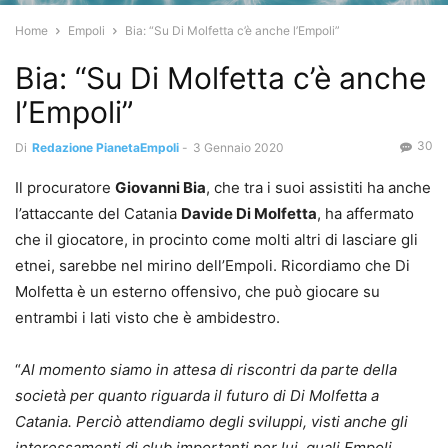
Home
Empoli
Bia: “Su Di Molfetta c’è anche l’Empoli”
Bia: “Su Di Molfetta c’è anche
l’Empoli”
30
Di
Redazione PianetaEmpoli
-
3 Gennaio 2020
Il procuratore
Giovanni Bia
, che tra i suoi assistiti ha anche
l’attaccante del Catania
Davide Di Molfetta
, ha affermato
che il giocatore, in procinto come molti altri di lasciare gli
etnei, sarebbe nel mirino dell’Empoli. Ricordiamo che Di
Molfetta è un esterno offensivo, che può giocare su
entrambi i lati visto che è ambidestro.
“
Al momento siamo in attesa di riscontri da parte della
società per quanto riguarda il futuro di Di Molfetta a
Catania. Perciò attendiamo degli sviluppi, visti anche gli
interessamenti di club importanti per lui, quali Empoli,