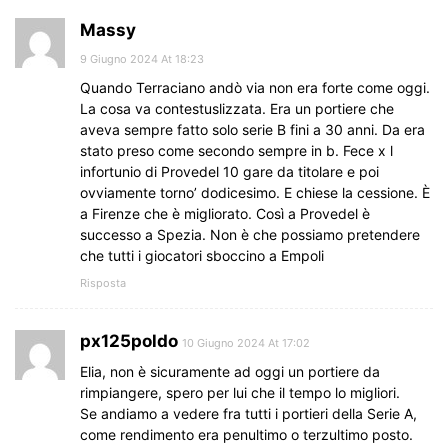
Massy
9 Giugno 2024 At 18:23
Quando Terraciano andò via non era forte come oggi.
La cosa va contestuslizzata. Era un portiere che
aveva sempre fatto solo serie B fini a 30 anni. Da era
stato preso come secondo sempre in b. Fece x l
infortunio di Provedel 10 gare da titolare e poi
ovviamente torno’ dodicesimo. E chiese la cessione. È
a Firenze che è migliorato. Così a Provedel è
successo a Spezia. Non è che possiamo pretendere
che tutti i giocatori sboccino a Empoli
Risposta
px125poldo
10 Giugno 2024 At 17:02
Elia, non è sicuramente ad oggi un portiere da
rimpiangere, spero per lui che il tempo lo migliori.
Se andiamo a vedere fra tutti i portieri della Serie A,
come rendimento era penultimo o terzultimo posto.