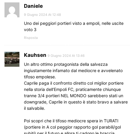
Daniele
9 Giugno 2024 At 12:48
Uno dei peggiori portieri visto a empoli, nelle uscite
voto 3
Risposta
Kauhsen
9 Giugno 2024 At 13:46
Un altro ottimo protagonista della salvezza
ingiustamente infamato dal mediocre e avvelenato
tifoso empolese.
Caprile paga il confronto diretto col miglior portiere
nella storia dell’Empoli FC, praticamente chiunque
tranne 3/4 portieri NEL MONDO sarebbero stati un
downgrade, Caprile in questo è stato bravo a salvare
il salvabile.
Poi scopri che il tifoso mediocre spera in TURATI
(portiere in A col peggior rapporto gol parabili/gol
subiti) per il futuro e allora ti cadono le braccia.