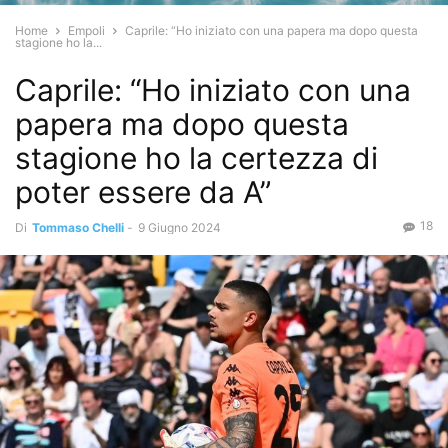
Home
Empoli
Caprile: “Ho iniziato con una papera ma dopo questa
stagione ho la...
Caprile: “Ho iniziato con una
papera ma dopo questa
stagione ho la certezza di
poter essere da A”
18
Di
Tommaso Chelli
-
9 Giugno 2024