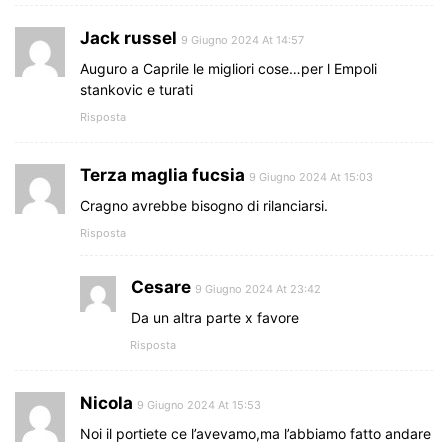
Jack russel
9 Giugno 2024 At 14:57
Auguro a Caprile le migliori cose…per l Empoli
stankovic e turati
Risposta
Terza maglia fucsia
9 Giugno 2024 At 15:03
Cragno avrebbe bisogno di rilanciarsi.
Risposta
Cesare
9 Giugno 2024 At 23:42
Da un altra parte x favore
Risposta
Nicola
9 Giugno 2024 At 15:53
Noi il portiete ce l’avevamo,ma l’abbiamo fatto andare