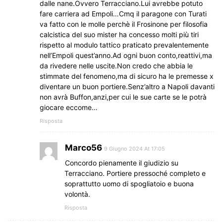
dalle nane.Ovvero Terracciano.Lui avrebbe potuto
fare carriera ad Empoli…Cmq il paragone con Turati
va fatto con le molle perchè il Frosinone per filosofia
calcistica del suo mister ha concesso molti più tiri
rispetto al modulo tattico praticato prevalentemente
nell’Empoli quest’anno.Ad ogni buon conto,reattivi,ma
da rivedere nelle uscite.Non credo che abbia le
stimmate del fenomeno,ma di sicuro ha le premesse x
diventare un buon portiere.Senz’altro a Napoli davanti
non avrà Buffon,anzi,per cui le sue carte se le potrà
giocare eccome…
Risposta
Marco56
9 Giugno 2024 At 17:05
Concordo pienamente il giudizio su
Terracciano. Portiere pressoché completo e
soprattutto uomo di spogliatoio e buona
volontà.
Risposta