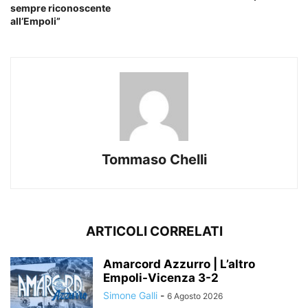
sempre riconoscente
all’Empoli”
Tommaso Chelli
ARTICOLI CORRELATI
Amarcord Azzurro | L’altro
Empoli-Vicenza 3-2
Simone Galli
-
6 Agosto 2026