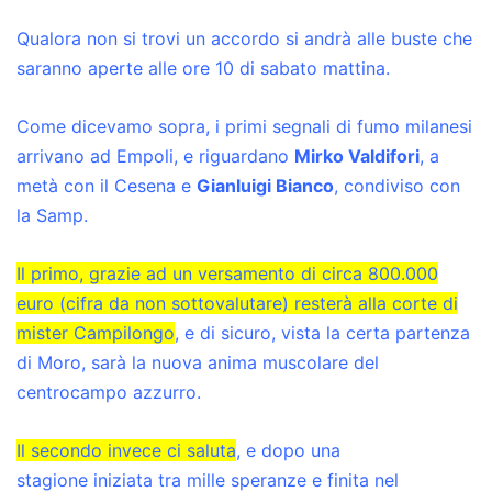
Qualora non si trovi un accordo si andrà alle buste che
saranno aperte alle ore 10 di sabato mattina.
Come dicevamo sopra, i primi segnali di fumo milanesi
arrivano ad Empoli, e riguardano
Mirko Valdifori
, a
metà con il Cesena e
Gianluigi Bianco
, condiviso con
la Samp.
Il primo, grazie ad un versamento di circa 800.000
euro (cifra da non sottovalutare) resterà alla corte di
mister Campilongo
, e di sicuro, vista la certa partenza
di Moro, sarà la nuova anima muscolare del
centrocampo azzurro.
Il secondo invece ci saluta
, e dopo una
stagione iniziata tra mille speranze e finita nel