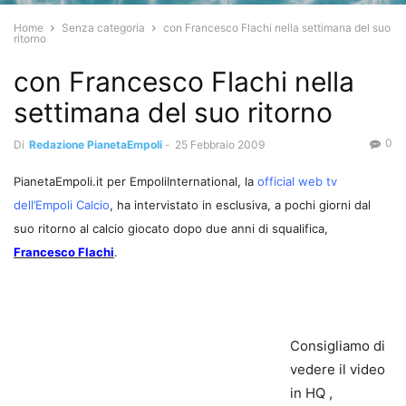
Home
Senza categoria
con Francesco Flachi nella settimana del suo
ritorno
con Francesco Flachi nella
settimana del suo ritorno
0
Di
Redazione PianetaEmpoli
-
25 Febbraio 2009
PianetaEmpoli.it per EmpoliInternational, la
official web tv
dell’Empoli Calcio
, ha intervistato in esclusiva, a pochi giorni dal
suo ritorno al calcio giocato dopo due anni di squalifica,
Francesco Flachi
.
Consigliamo di
vedere il video
in HQ ,