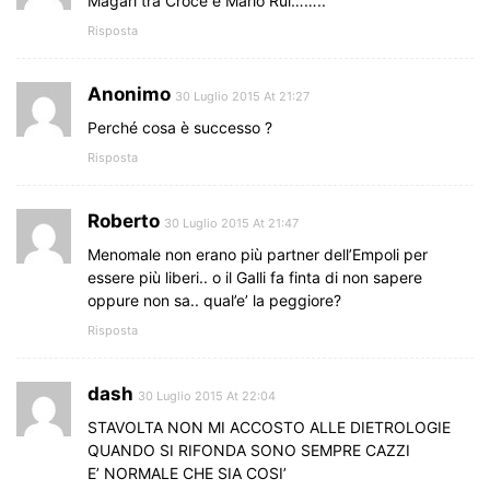
Magari tra Croce e Mario Rui……..
Risposta
Anonimo
30 Luglio 2015 At 21:27
Perché cosa è successo ?
Risposta
Roberto
30 Luglio 2015 At 21:47
Menomale non erano più partner dell’Empoli per
essere più liberi.. o il Galli fa finta di non sapere
oppure non sa.. qual’e’ la peggiore?
Risposta
dash
30 Luglio 2015 At 22:04
STAVOLTA NON MI ACCOSTO ALLE DIETROLOGIE
QUANDO SI RIFONDA SONO SEMPRE CAZZI
E’ NORMALE CHE SIA COSI’