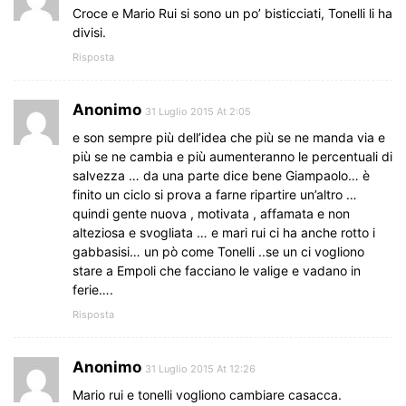
Croce e Mario Rui si sono un po’ bisticciati, Tonelli li ha
divisi.
Risposta
Anonimo
31 Luglio 2015 At 2:05
e son sempre più dell’idea che più se ne manda via e
più se ne cambia e più aumenteranno le percentuali di
salvezza … da una parte dice bene Giampaolo… è
finito un ciclo si prova a farne ripartire un’altro …
quindi gente nuova , motivata , affamata e non
alteziosa e svogliata … e mari rui ci ha anche rotto i
gabbasisi… un pò come Tonelli ..se un ci vogliono
stare a Empoli che facciano le valige e vadano in
ferie….
Risposta
Anonimo
31 Luglio 2015 At 12:26
Mario rui e tonelli vogliono cambiare casacca.