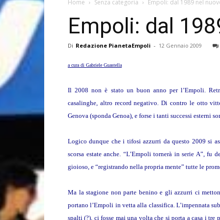
Home
Senza categoria
Empoli: dal 1989 nel nuov
Empoli: dal 198
Di
Redazione PianetaEmpoli
-
12 Gennaio 2009
a cura di Gabriele Guastella
Il 2008 non è stato un buon anno per l’Empoli. Retroc
casalinghe, altro record negativo. Di contro le otto vit
Genova (sponda Genoa), e forse i tanti successi esterni son
Logico dunque che i tifosi azzurri da questo 2009 si as
scorsa estate anche. “L’Empoli tornerà in serie A”, fu de
gioioso, e “registrando nella propria mente” tutte le prome
Ma la stagione non parte benino e gli azzurri ci mettono
portano l’Empoli in vetta alla classifica. L’impennata su
spalti (?), ci fosse mai una volta che si porta a casa i tr