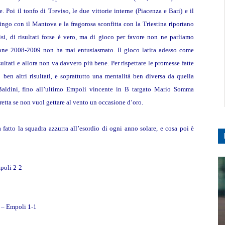
Poi il tonfo di Treviso, le due vittorie interne (Piacenza e Bari) e il
ingo con il Mantova e la fragorosa sconfitta con la Triestina riportano
isi, di risultati forse è vero, ma di gioco per favore non ne parliamo
one 2008-2009 non ha mai entusiasmato. Il gioco latita adesso come
ultati e allora non va davvero più bene. Per rispettare le promesse fatte
 ben altri risultati, e soprattutto una mentalità ben diversa da quella
 Baldini, fino all’ultimo Empoli vincente in B targato Mario Somma
etta se non vuol gettare al vento un occasione d’oro.
fatto la squadra azzurra all’esordio di ogni anno solare, e cosa poi è
poli 2-2
e – Empoli 1-1