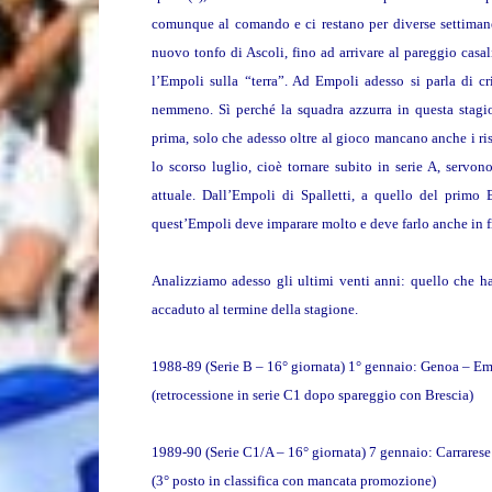
comunque al comando e ci restano per diverse settimane. 
nuovo tonfo di Ascoli, fino ad arrivare al pareggio casal
l’Empoli sulla “terra”. Ad Empoli adesso si parla di cr
nemmeno. Sì perché la squadra azzurra in questa stagi
prima, solo che adesso oltre al gioco mancano anche i ris
lo scorso luglio, cioè tornare subito in serie A, servono
attuale. Dall’Empoli di Spalletti, a quello del primo
quest’Empoli deve imparare molto e deve farlo anche in fr
Analizziamo adesso gli ultimi venti anni: quello che ha 
accaduto al termine della stagione.
1988-89 (Serie B – 16° giornata) 1° gennaio: Genoa – Em
(retrocessione in serie C1 dopo spareggio con Brescia)
1989-90 (Serie C1/A – 16° giornata) 7 gennaio: Carrares
(3° posto in classifica con mancata promozione)