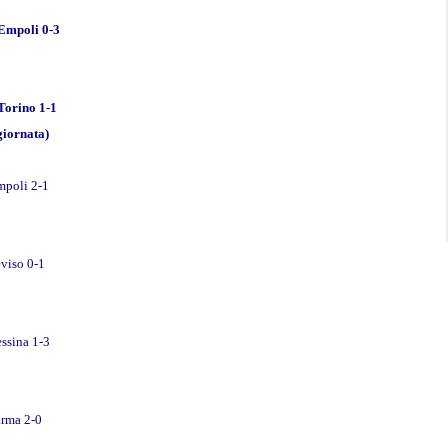
 Empoli 0-3
Torino 1-1
 giornata)
mpoli 2-1
eviso 0-1
ssina 1-3
arma 2-0