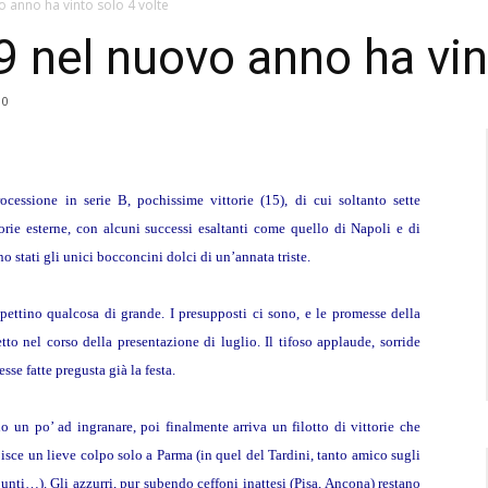
o anno ha vinto solo 4 volte
9 nel nuovo anno ha vin
0
essione in serie B, pochissime vittorie (15), di cui soltanto sette
torie esterne, con alcuni successi esaltanti come quello di Napoli e di
o stati gli unici bocconcini dolci di un’annata triste.
pettino qualcosa di grande. I presupposti ci sono, e le promesse della
tto nel corso della presentazione di luglio. Il tifoso applaude, sorride
sse fatte pregusta già la festa.
 un po’ ad ingranare, poi finalmente arriva un filotto di vittorie che
bisce un lieve colpo solo a Parma (in quel del Tardini, tanto amico sugli
e punti…). Gli azzurri, pur subendo ceffoni inattesi (Pisa, Ancona) restano