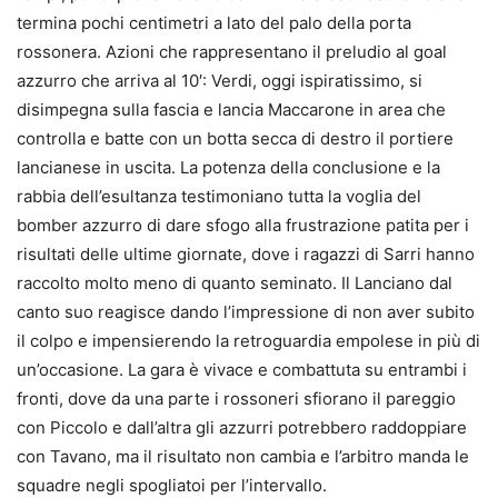
termina pochi centimetri a lato del palo della porta
rossonera. Azioni che rappresentano il preludio al goal
azzurro che arriva al 10′: Verdi, oggi ispiratissimo, si
disimpegna sulla fascia e lancia Maccarone in area che
controlla e batte con un botta secca di destro il portiere
lancianese in uscita. La potenza della conclusione e la
rabbia dell’esultanza testimoniano tutta la voglia del
bomber azzurro di dare sfogo alla frustrazione patita per i
risultati delle ultime giornate, dove i ragazzi di Sarri hanno
raccolto molto meno di quanto seminato. Il Lanciano dal
canto suo reagisce dando l’impressione di non aver subito
il colpo e impensierendo la retroguardia empolese in più di
un’occasione. La gara è vivace e combattuta su entrambi i
fronti, dove da una parte i rossoneri sfiorano il pareggio
con Piccolo e dall’altra gli azzurri potrebbero raddoppiare
con Tavano, ma il risultato non cambia e l’arbitro manda le
squadre negli spogliatoi per l’intervallo.