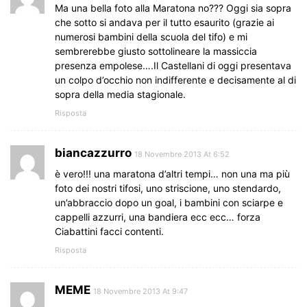
Ma una bella foto alla Maratona no??? Oggi sia sopra
che sotto si andava per il tutto esaurito (grazie ai
numerosi bambini della scuola del tifo) e mi
sembrerebbe giusto sottolineare la massiccia
presenza empolese….Il Castellani di oggi presentava
un colpo d’occhio non indifferente e decisamente al di
sopra della media stagionale.
Risposta
biancazzurro
18 Novembre 2013 At 6:52
è vero!!! una maratona d’altri tempi… non una ma più
foto dei nostri tifosi, uno striscione, uno stendardo,
un’abbraccio dopo un goal, i bambini con sciarpe e
cappelli azzurri, una bandiera ecc ecc… forza
Ciabattini facci contenti.
Risposta
MEME
18 Novembre 2013 At 9:47