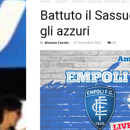
Home
Empoli
Battuto il Sassuolo nell’ultima gara 
Battuto il Sassu
gli azzuri
Di
Alessio Cocchi
-
23 Dicembre 2022
21