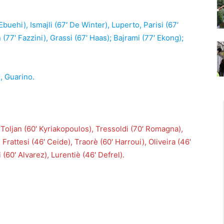
Ebuehi), Ismajli (67′ De Winter), Luperto, Parisi (67′
77′ Fazzini), Grassi (67′ Haas); Bajrami (77′ Ekong);
, Guarino.
 Toljan (60′ Kyriakopoulos), Tressoldi (70′ Romagna),
Frattesi (46′ Ceide), Traorè (60′ Harroui), Oliveira (46′
(60′ Alvarez), Lurentiè (46′ Defrel).