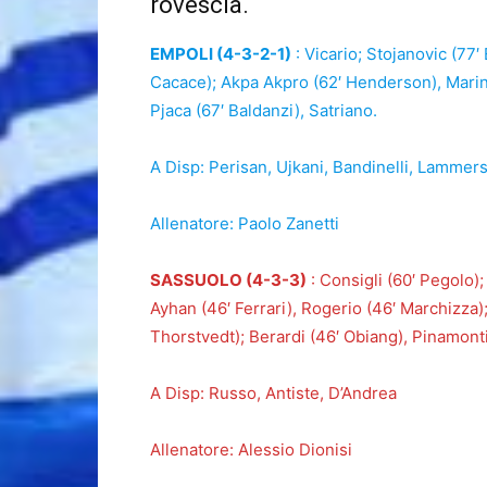
rovescia.
EMPOLI (4-3-2-1)
: Vicario; Stojanovic (77′ 
Cacace); Akpa Akpro (62′ Henderson), Marin (
Pjaca (67′ Baldanzi), Satriano.
A Disp: Perisan, Ujkani, Bandinelli, Lammers
Allenatore: Paolo Zanetti
SASSUOLO (4-3-3)
: Consigli (60′ Pegolo);
Ayhan (46′ Ferrari), Rogerio (46′ Marchizza); 
Thorstvedt); Berardi (46′ Obiang), Pinamonti 
A Disp: Russo, Antiste, D’Andrea
Allenatore: Alessio Dionisi