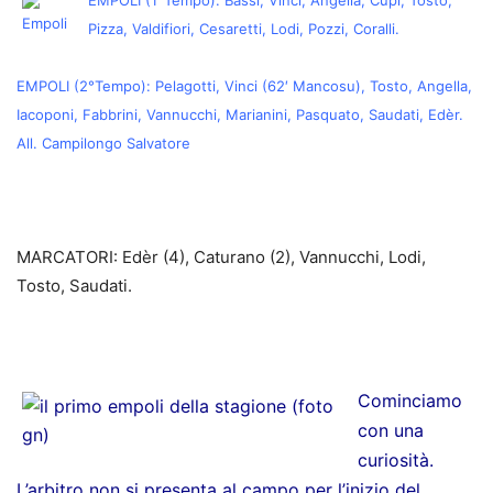
EMPOLI (1°Tempo): Bassi, Vinci, Angella, Cupi, Tosto,
Pizza, Valdifiori, Cesaretti, Lodi, Pozzi, Coralli.
EMPOLI (2°Tempo): Pelagotti, Vinci (62′ Mancosu), Tosto, Angella,
Iacoponi, Fabbrini, Vannucchi, Marianini, Pasquato, Saudati, Edèr.
All. Campilongo Salvatore
MARCATORI: Edèr (4), Caturano (2), Vannucchi, Lodi,
Tosto, Saudati.
Cominciamo
con una
curiosità.
L’arbitro non si presenta al campo per l’inizio del