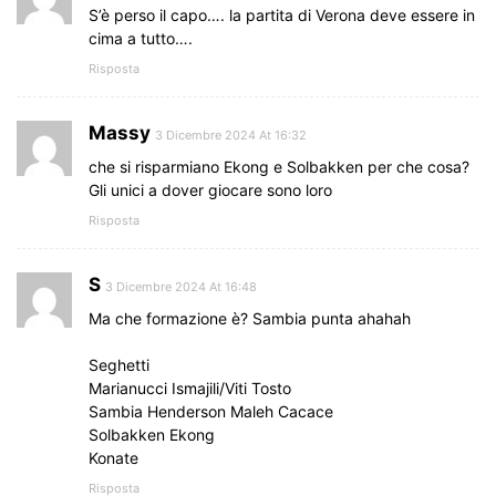
S’è perso il capo…. la partita di Verona deve essere in
cima a tutto….
Risposta
Massy
3 Dicembre 2024 At 16:32
che si risparmiano Ekong e Solbakken per che cosa?
Gli unici a dover giocare sono loro
Risposta
S
3 Dicembre 2024 At 16:48
Ma che formazione è? Sambia punta ahahah
Seghetti
Marianucci Ismajili/Viti Tosto
Sambia Henderson Maleh Cacace
Solbakken Ekong
Konate
Risposta