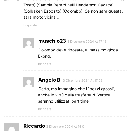
Tosto) (Sambia Berardinelli Henderson Cacace)
(Solbaken Esposito) (Colombo). Se non sarà questa,
sarà molto vicina…
Risposta
muschio23
3 Dicembre 2024 At 17:13
Colombo deve riposare, al massimo gioca
Ekong.
Risposta
Angelo B.
3 Dicembre 2024 At 17:53
Certo, ma immagino che i “pezzi grossi”,
anche in virtù della trasferta di Verona,
saranno utilizzati part time.
Risposta
Riccardo
3 Dicembre 2024 At 16:01