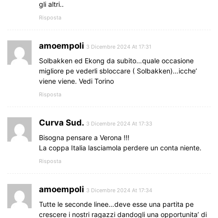
gli altri..
Risposta
amoempoli
3 Dicembre 2024 At 17:31
Solbakken ed Ekong da subito…quale occasione
migliore pe vederli sbloccare ( Solbakken)…icche’
viene viene. Vedi Torino
Risposta
Curva Sud.
3 Dicembre 2024 At 17:33
Bisogna pensare a Verona !!!
La coppa Italia lasciamola perdere un conta niente.
Risposta
amoempoli
3 Dicembre 2024 At 17:34
Tutte le seconde linee…deve esse una partita pe
crescere i nostri ragazzi dandogli una opportunita’ di