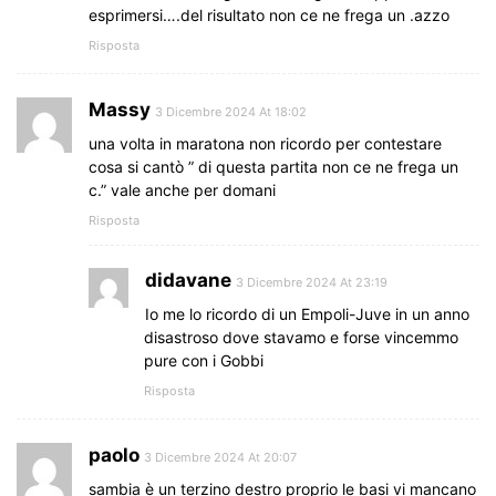
esprimersi….del risultato non ce ne frega un .azzo
Risposta
Massy
3 Dicembre 2024 At 18:02
una volta in maratona non ricordo per contestare
cosa si cantò ” di questa partita non ce ne frega un
c.” vale anche per domani
Risposta
didavane
3 Dicembre 2024 At 23:19
Io me lo ricordo di un Empoli-Juve in un anno
disastroso dove stavamo e forse vincemmo
pure con i Gobbi
Risposta
paolo
3 Dicembre 2024 At 20:07
sambia è un terzino destro proprio le basi vi mancano