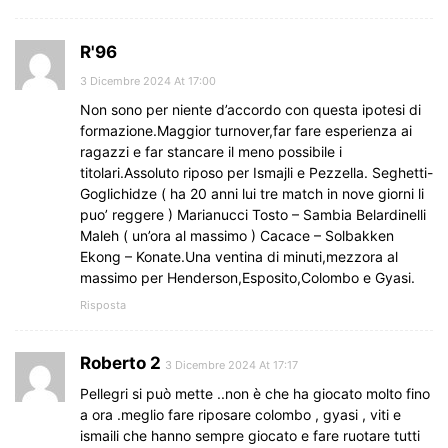
R'96
3 Dicembre 2024 At 17:00
Non sono per niente d’accordo con questa ipotesi di
formazione.Maggior turnover,far fare esperienza ai
ragazzi e far stancare il meno possibile i
titolari.Assoluto riposo per Ismajli e Pezzella. Seghetti-
Goglichidze ( ha 20 anni lui tre match in nove giorni li
puo’ reggere ) Marianucci Tosto – Sambia Belardinelli
Maleh ( un’ora al massimo ) Cacace – Solbakken
Ekong – Konate.Una ventina di minuti,mezzora al
massimo per Henderson,Esposito,Colombo e Gyasi.
Risposta
Roberto 2
3 Dicembre 2024 At 17:17
Pellegri si può mette ..non è che ha giocato molto fino
a ora .meglio fare riposare colombo , gyasi , viti e
ismaili che hanno sempre giocato e fare ruotare tutti